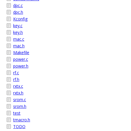
dpc.c
dpc.h
Kconfig
key.c
key.h
mac.c
mac.h
Makefile
power.c
power.h
rf.c
rf.h
rxtx.c
rxtx.h
srom.c
srom.h
test
tmacro.h
TODO