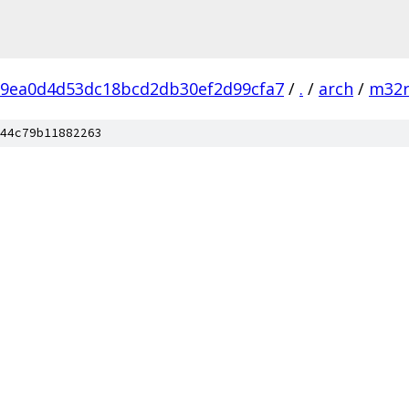
9ea0d4d53dc18bcd2db30ef2d99cfa7
/
.
/
arch
/
m32
44c79b11882263