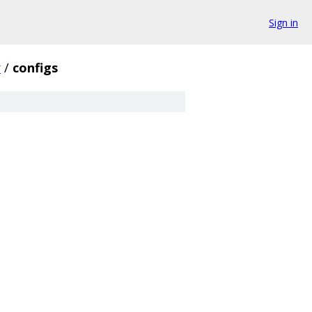
Sign in
r
/
configs