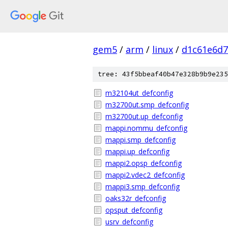
gem5
/
arm
/
linux
/
d1c61e6d7
tree: 43f5bbeaf40b47e328b9b9e235
m32104ut_defconfig
m32700ut.smp_defconfig
m32700ut.up_defconfig
mappi.nommu_defconfig
mappi.smp_defconfig
mappi.up_defconfig
mappi2.opsp_defconfig
mappi2.vdec2_defconfig
mappi3.smp_defconfig
oaks32r_defconfig
opsput_defconfig
usrv_defconfig